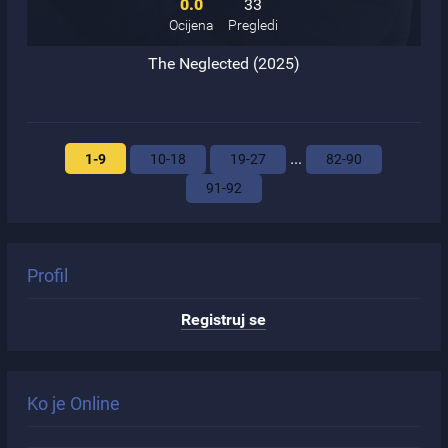
0.0
33
Ocijena
Pregledi
The Neglected (2025)
...
1-9
10-18
19-27
82-90
91-92
Profil
Registruj se
Ko je Online