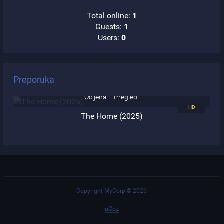
Total online:
1
Guests:
1
Users:
0
Preporuka
0.0
92
Ocijena
Pregledi
The Home (2025)
Copyright MyCorp © 2026
uCoz