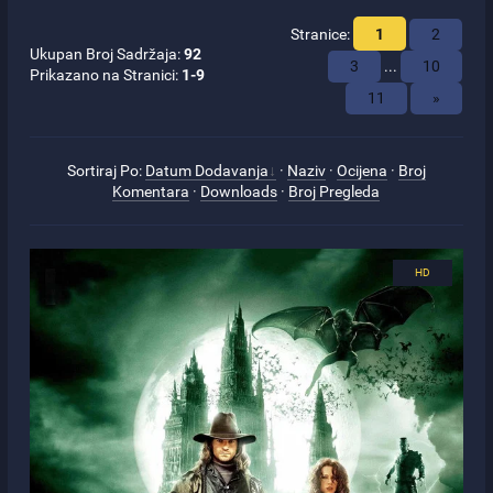
Stranice
:
1
2
Ukupan Broj Sadržaja
:
92
3
...
10
Prikazano na Stranici
:
1-9
11
»
Sortiraj Po
:
Datum Dodavanja
·
Naziv
·
Ocijena
·
Broj
Komentara
·
Downloads
·
Broj Pregleda