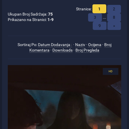
Stranice
:
1
2
Ukupan Broj Sadržaja
:
75
3
...
8
Prikazano na Stranici
:
1-9
9
»
Sortiraj Po
:
Datum Dodavanja
·
Naziv
·
Ocijena
·
Broj
Komentara
·
Downloads
·
Broj Pregleda