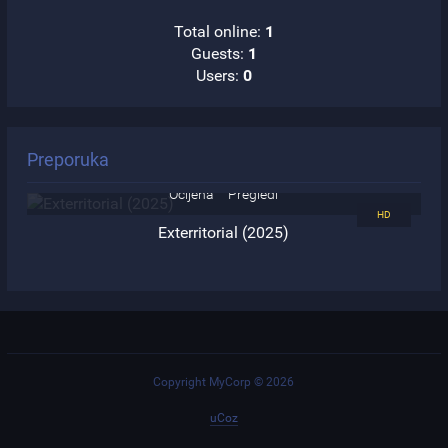
Total online:
1
Guests:
1
Users:
0
Preporuka
5.0
103
Ocijena
Pregledi
Exterritorial (2025)
Copyright MyCorp © 2026
uCoz