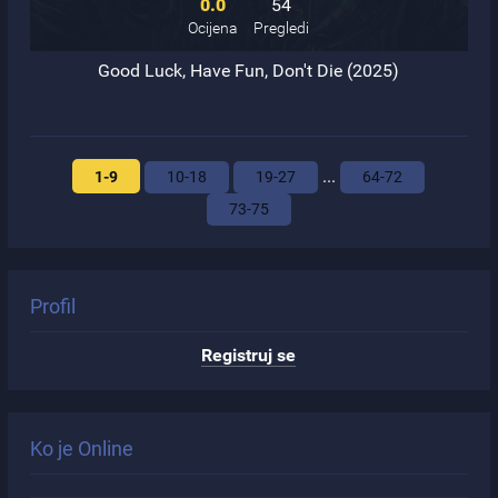
0.0
54
Ocijena
Pregledi
Good Luck, Have Fun, Don't Die (2025)
...
1-9
10-18
19-27
64-72
73-75
Profil
Registruj se
Ko je Online