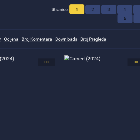
Stranice
:
1
2
3
4
6
v
·
Ocijena
·
Broj Komentara
·
Downloads
·
Broj Pregleda